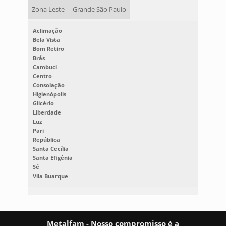
Zona Leste
Grande São Paulo
Aclimação
Bela Vista
Bom Retiro
Brás
Cambuci
Centro
Consolação
Higienópolis
Glicério
Liberdade
Luz
Pari
República
Santa Cecília
Santa Efigênia
Sé
Vila Buarque
Metalfam - Nosso compromisso é a