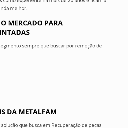
is como experiênte há mais de 20 anos e ficam a
ainda melhor.
NO MERCADO PARA
PINTADAS
o segmento sempre que buscar por remoção de
IS DA METALFAM
 solução que busca em Recuperação de peças