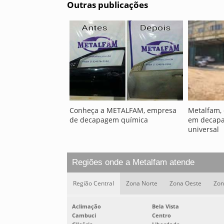
Outras publicações
Conheça a METALFAM, empresa
Metalfam,
de decapagem química
em decapa
universal
Regiões onde a Metalfam atende
Região Central
Zona Norte
Zona Oeste
Zon
Aclimação
Bela Vista
Cambuci
Centro