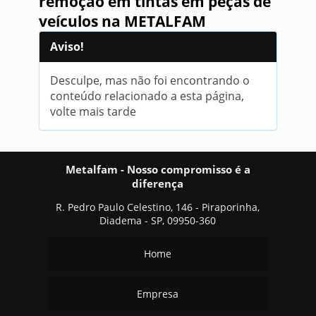
remoção em tintas em peças de
veículos na METALFAM
Aviso!
Desculpe, mas não foi encontrando o
conteúdo relacionado a esta página,
volte mais tarde
Metalfam - Nosso compromisso é a
diferença
R. Pedro Paulo Celestino, 146 - Piraporinha,
Diadema - SP, 09950-360
Home
Empresa